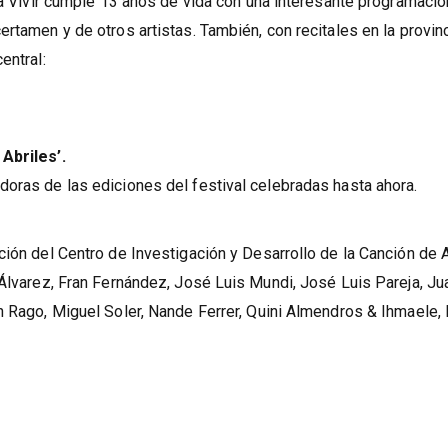
un intenso programa
ra Vivir cumple 13 años de vida con una interesante programació
rtamen y de otros artistas. También, con recitales en la provinc
entral:
Abriles’.
oras de las ediciones del festival celebradas hasta ahora.
ción del Centro de Investigación y Desarrollo de la Canción de A
 Álvarez, Fran Fernández, José Luis Mundi, José Luis Pareja, Ju
n Rago, Miguel Soler, Nande Ferrer, Quini Almendros & Ihmaele,