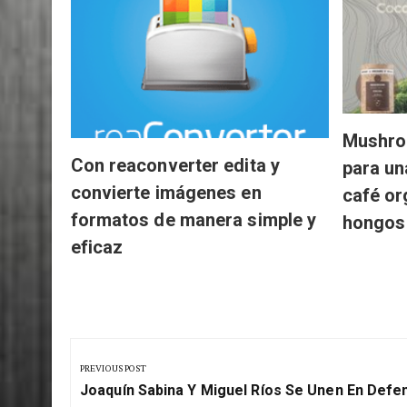
Mushro
Con reaconverter edita y
para un
convierte imágenes en
café or
formatos de manera simple y
hongos
eficaz
Navegación
de
PREVIOUS POST