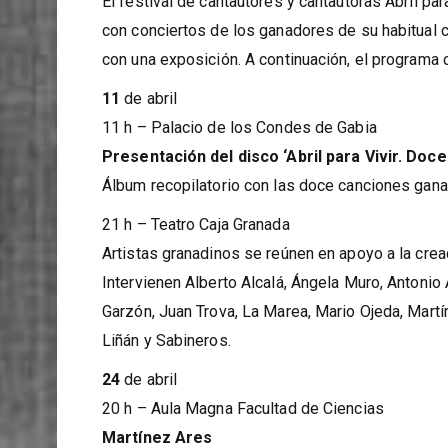
Abril para Vivir llega a sus trece ediciones con 
El festival de cantautores y cantautoras Abril pa
con conciertos de los ganadores de su habitual ce
con una exposición. A continuación, el programa c
11
de abril
11 h – Palacio de los Condes de Gabia
Presentación del disco ‘Abril para Vivir. Doce 
Álbum recopilatorio con las doce canciones ganad
21 h – Teatro Caja Granada
Artistas granadinos se reúnen en apoyo a la crea
Intervienen Alberto Alcalá, Ángela Muro, Antonio
Garzón, Juan Trova, La Marea, Mario Ojeda, Martí
Liñán y Sabineros.
24
de abril
20 h – Aula Magna Facultad de Ciencias