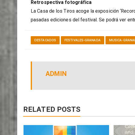
El 11 (22 h) se presentará Lena Bu en el Centro d
Retrospectiva fotográfica
La Casa de los Tiros acoge la exposición ‘Recor
pasadas ediciones del festival. Se podrá ver entre
DESTACADOS
FESTIVALES-GRANADA
MUSICA-GRANA
ADMIN
RELATED POSTS