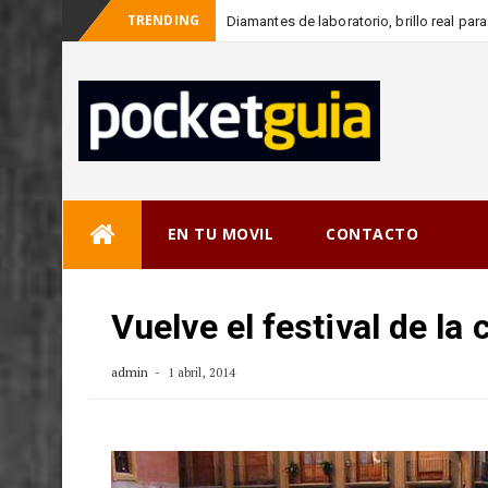
TRENDING
Diamantes de laboratorio, brillo real pa
_
conscie
Skip
EN TU MOVIL
CONTACTO
to
content
Vuelve el festival de la
admin
1 abril, 2014