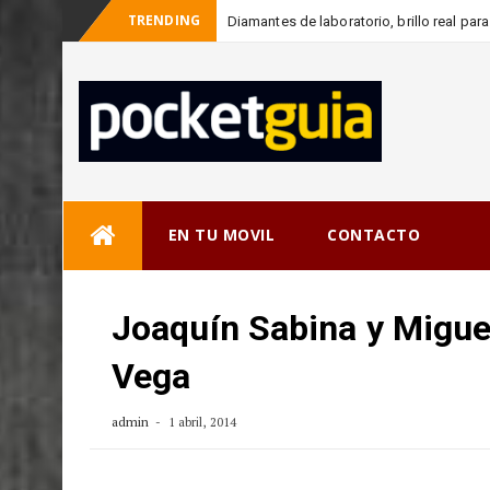
TRENDING
Diamantes de laboratorio, brillo real pa
-
cons
Skip
EN TU MOVIL
CONTACTO
to
content
Joaquín Sabina y Miguel
Vega
admin
1 abril, 2014