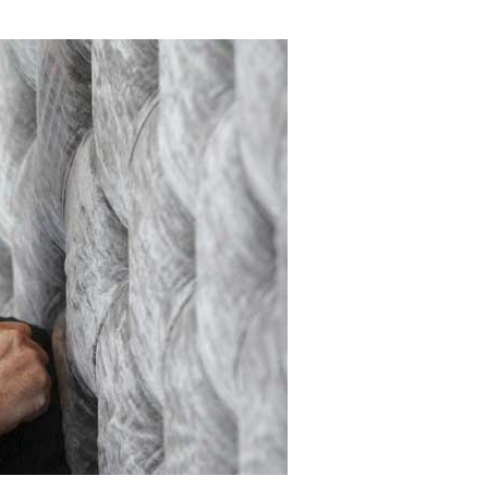
e instituto y uno de los promotores de la iniciativa, subrayó que
aeduca’ es cada vez más mayoritario.