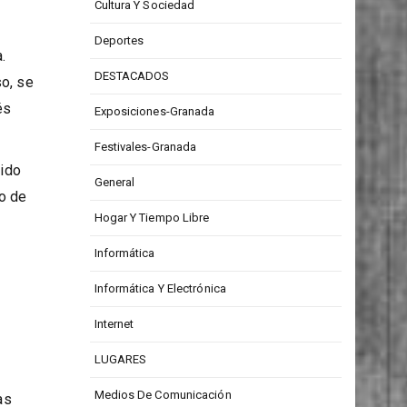
CONCURSOS
Cultura Y Sociedad
Deportes
.
DESTACADOS
so, se
és
Exposiciones-Granada
Festivales-Granada
nido
General
io de
Hogar Y Tiempo Libre
Informática
Informática Y Electrónica
Internet
LUGARES