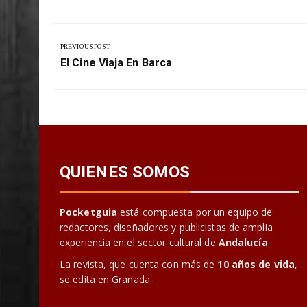
Navegación
de
PREVIOUS POST
Previous
entradas
El Cine Viaja En Barca
Post:
QUIENES SOMOS
Pocketguia
está compuesta por un equipo de
redactores, diseñadores y publicistas de amplia
experiencia en el sector cultural de
Andalucía
.
La revista, que cuenta con más de
10 años de vida
,
se edita en Granada.