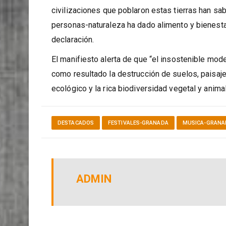
Declaración en defensa de la Vega de Grana
“El vasto territorio provincial y, en especial, la
civilizaciones que poblaron estas tierras han sa
personas-naturaleza ha dado alimento y bienestar 
declaración.
El manifiesto alerta de que “el insostenible mode
como resultado la destrucción de suelos, paisaje
ecológico y la rica biodiversidad vegetal y anima
DESTACADOS
FESTIVALES-GRANADA
MUSICA-GRANA
ADMIN