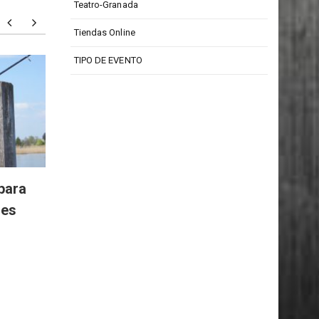
Teatro Isabel La Católica
Teatro-Granada
Tiendas Online
TIPO DE EVENTO
Todd Barrow: digno
Particu
representante de la música
person
country
para
res