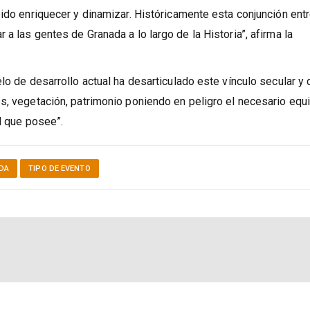
da
s Vegas de Granada, son un regalo generoso de la naturaleza que l
bido enriquecer y dinamizar. Históricamente esta conjunción ent
a las gentes de Granada a lo largo de la Historia”, afirma la
lo de desarrollo actual ha desarticulado este vínculo secular y 
s, vegetación, patrimonio poniendo en peligro el necesario equi
l que posee”.
DA
TIPO DE EVENTO