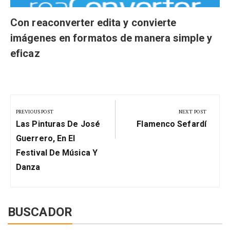
Con reaconverter edita y convierte
imágenes en formatos de manera simple y
eficaz
Navegación
de
PREVIOUS POST
NEXT POST
Previous
Next
entradas
Las Pinturas De José
Flamenco Sefardí
Post:
Post:
Guerrero, En El
Festival De Música Y
Danza
BUSCADOR