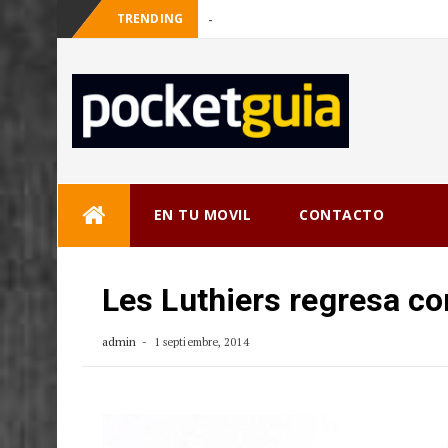
TRENDING
_
Skip
EN TU MOVIL
CONTACTO
to
content
Les Luthiers regresa co
admin
1 septiembre, 2014