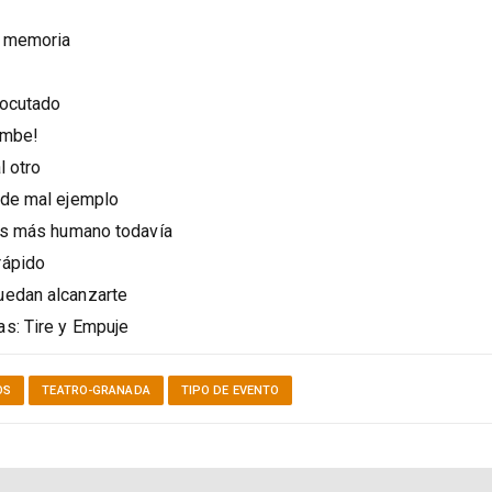
a memoria
rocutado
rumbe!
l otro
 de mal ejemplo
 es más humano todavía
rápido
uedan alcanzarte
as: Tire y Empuje
OS
TEATRO-GRANADA
TIPO DE EVENTO