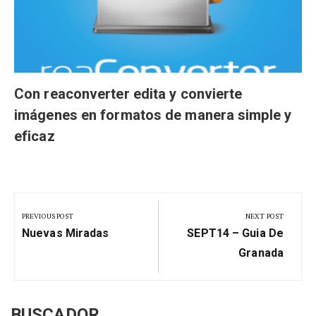
Con reaconverter edita y convierte
imágenes en formatos de manera simple y
eficaz
Navegación
de
PREVIOUS POST
NEXT POST
Previous
Next
entradas
Nuevas Miradas
SEPT14 – Guia De
Post:
Post:
Granada
BUSCADOR