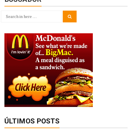
Search
Search
for:
ÚLTIMOS POSTS