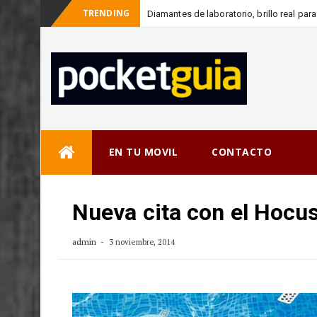
TRENDING
Diamantes de laboratorio, brillo real pa
-
consciente
Skip
EN TU MOVIL
CONTACTO
to
content
Nueva cita con el Hocu
admin
3 noviembre, 2014