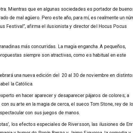
 13º edición con un animado programa protagonizado por ilusio
 otra. Mientras que en algunas sociedades es portador de bueno
erado de mal agüero. Pero este año, para mí, es realmente un nú
s Festival”, afirma el ilusionista y director del Hocus Pocus
granadinas más concurridas. La magia engancha. A pequeños,
ropuestas siempre son atractivas, como es habitual en este
lebrará una nueva edición del
20 al 30 de noviembre en distinto
abel la Católica.
experto en hacer aparecer y desaparecer pájaros de colores; a
on su arte en la magia de cerca, el sueco Tom Stone, rey de l
 espectacular con sus juegos de manos.