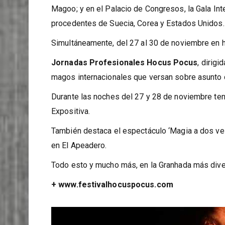
El domingo 30 tendrá lugar una sesión infantil en
Magoo; y en el Palacio de Congresos, la Gala In
procedentes de Suecia, Corea y Estados Unidos.
Simultáneamente, del 27 al 30 de noviembre en ho
Jornadas Profesionales Hocus Pocus
, dirig
magos internacionales que versan sobre asunto 
Durante las noches del 27 y 28 de noviembre tend
Expositiva.
También destaca el espectáculo ‘Magia a dos vel
en El Apeadero.
Todo esto y mucho más, en la Granhada más dive
+ www.festivalhocuspocus.com