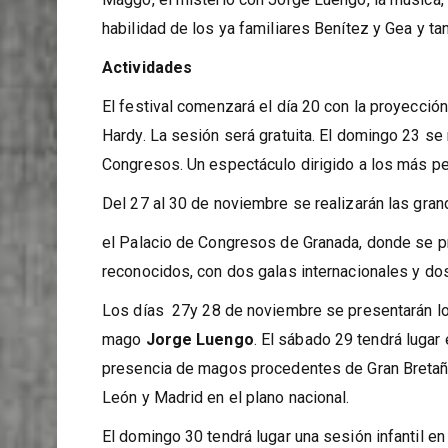
La fantasía llegará de la mano de ‘El Mago con B
Maggo, el misterio con Jorge Luengo, la música,
habilidad de los ya familiares Benítez y Gea y ta
Actividades
El festival comenzará el día 20 con la proyección
Hardy. La sesión será gratuita. El domingo 23 se
Congresos. Un espectáculo dirigido a los más p
Del 27 al 30 de noviembre se realizarán las gran
el Palacio de Congresos de Granada, donde se p
reconocidos, con dos galas internacionales y do
Los días
27y 28 de noviembre se presentarán lo
mago
Jorge Luengo
. El sábado 29 tendrá lugar
presencia de magos procedentes de Gran Bretaña y
León y Madrid en el plano nacional.