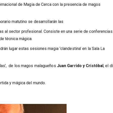
 el Teatro Isabel la Católica con
‘El inventor de ilusiones’
, de E
ternacional de Magia de Cerca con la presencia de magos
rario matutino se desarrollarán las
idas al sector profesional. Consiste en una serie de conferencias
de técnica mágica.
rán lugar estas sesiones magia ‘clandestina’ en la Sala La
as’,
de los magos malagueños
Juan Garrido y Cristóbal
, el d
rtida y mágica del mundo.