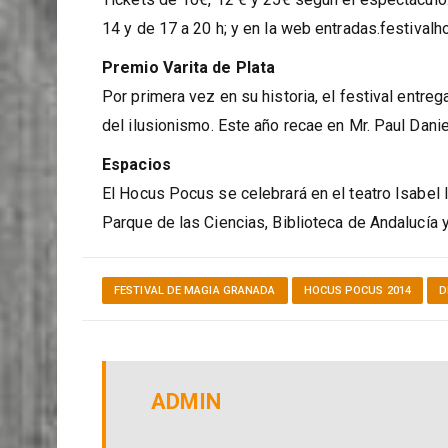
Tickets de 10€, 12 € y 25€ según el espectáculo. V
14 y de 17 a 20 h; y en la web entradas.festiva
Premio Varita de Plata
Por primera vez en su historia, el festival entre
del ilusionismo. Este año recae en Mr. Paul Danie
Espacios
El Hocus Pocus se celebrará en el teatro Isabel 
Parque de las Ciencias, Biblioteca de Andalucía 
FESTIVAL DE MAGIA GRANADA
HOCUS POCUS 2014
D
ADMIN