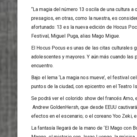
El festival internacional de magia vuelve en su
internacionales y españoles
“La magia del número 13 oscila de una cultura a
presagios, en otras, como la nuestra, es consid
afortunado: 13 es la nueva edición de Hocus Pocu
Festival, Miguel Puga, alias Mago Migue.
El Hocus Pocus es unas de las citas culturales 
adolescentes y mayores. Y aún más cuando las p
encuentro.
Bajo el lema ‘La magia nos mueve’, el festival ce
puntos de la ciudad, con epicentro en el Teatro Is
Se podrá ver
el colorido show del francés Arno, 
Andrew GoldenHersh, que desde EEUU cautivará c
efectos en el escenario; o el coreano Yoo Zeki,