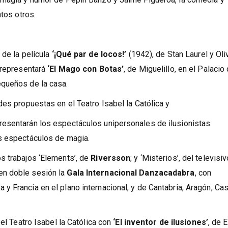
otas’, los efectos especiales de Riversson, las ilusiones de Enr
 magia y humor de Pepín Banzo y Jaime Figueroa, la comedia y
ntos otros.
 de la película
‘¡Qué par de locos!’
(1942), de Stan Laurel y Oli
 representará
‘El Mago con Botas’
, de Miguelillo, en el Palacio
equeños de la casa.
des propuestas en el Teatro Isabel la Católica y
resentarán los espectáculos unipersonales de ilusionistas
s espectáculos de magia.
s trabajos ‘Elements’, de
Riversson
; y ‘Misterios’, del televisiv
 en doble sesión la
Gala Internacional Danzacadabra
, con
 Francia en el plano internacional, y de Cantabria, Aragón, Cast