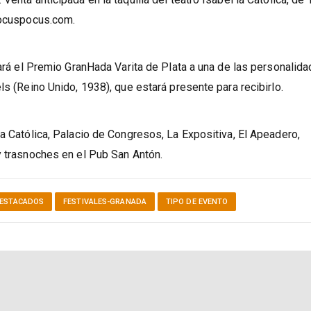
enta anticipada en la taquilla del teatro Isabel la Católica, de 
lhocuspocus.com.
gará el Premio GranHada Varita de Plata a una de las personalid
ls (Reino Unido, 1938), que estará presente para recibirlo.
la Católica, Palacio de Congresos, La Expositiva, El Apeadero,
y trasnoches en el Pub San Antón.
ESTACADOS
FESTIVALES-GRANADA
TIPO DE EVENTO