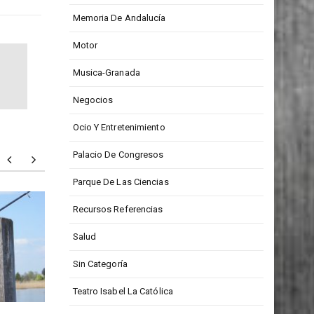
Medios De Comunicación
Memoria De Andalucía
Motor
Musica-Granada
Negocios
Ocio Y Entretenimiento
Palacio De Congresos
Parque De Las Ciencias
Todd Barrow: digno
Particu
Recursos Referencias
representante de la música
person
Salud
country
Sin Categoría