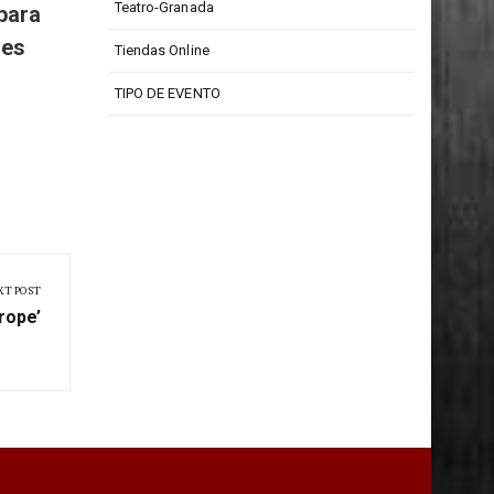
Teatro Isabel La Católica
Teatro-Granada
para
res
Tiendas Online
TIPO DE EVENTO
XT POST
rope’