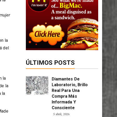
 la
mujer
en la
á del
ÚLTIMOS POSTS
n la
Diamantes De
Laboratorio, Brillo
de la
Real Para Una
 la
Compra Más
Informada Y