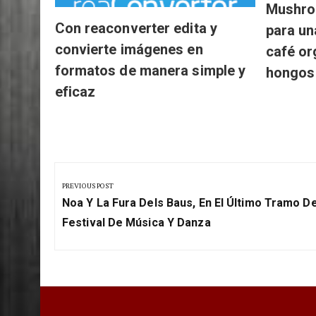
Mushro
Con reaconverter edita y
para un
convierte imágenes en
café or
formatos de manera simple y
hongos
eficaz
Navegación
de
PREVIOUS POST
Previous
entradas
Noa Y La Fura Dels Baus, En El Último Tramo De
Post:
Festival De Música Y Danza