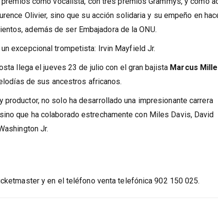
Dee Dee Bridgewater
, una de las grandes damas del jazz
de premios como vocalista, con tres premios Grammys, y como ac
urence Olivier, sino que su acción solidaria y su empeño en hac
ientos, además de ser Embajadora de la ONU.
un excepcional trompetista: Irvin Mayfield Jr.
sta llega el jueves 23 de julio con el gran bajista
Marcus Mille
melodías de sus ancestros africanos.
 productor, no solo ha desarrollado una impresionante carrera
 sino que ha colaborado estrechamente con Miles Davis, David
 Washington Jr.
icketmaster y en el teléfono venta telefónica 902 150 025.