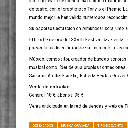
Al día siguiente, se subirá al escenario sexitano
internacional, que no solo ha recibido multitud 
de teatro, con el prestigioso Tony o el Premio La
mundo mejor le han valido numerosos reconocim
Su esperada actuación en Almuñécar será junto a 
El broche de oro del XXVIII Festival Jazz en la Co
presenta su disco ‘Afrodeezia’, un tributo a las 
Músico, compositor, creador de bandas sonoras y
musical como líder de sus propias formaciones,
Sanborn, Aretha Franklin, Roberta Flack o Grover
Venta de entradas
General, 18 €; abonos, 95 €.
Venta anticipada en la red de tiendas y web de T