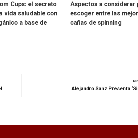
om Cups: el secreto
Aspectos a considerar 
a vida saludable con
escoger entre las mejo
gánico a base de
cañas de spinning
NE
Next
l
Alejandro Sanz Presenta ‘Si
Post: