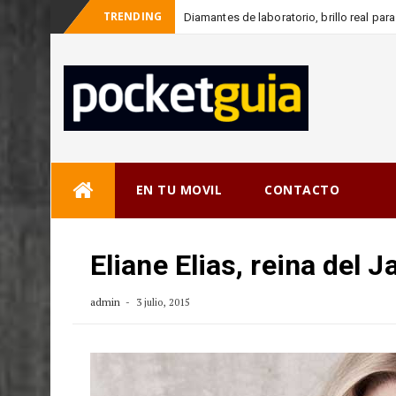
TRENDING
Diamantes de laboratorio, brillo real pa
_
con
Skip
EN TU MOVIL
CONTACTO
to
content
Eliane Elias, reina del J
admin
3 julio, 2015