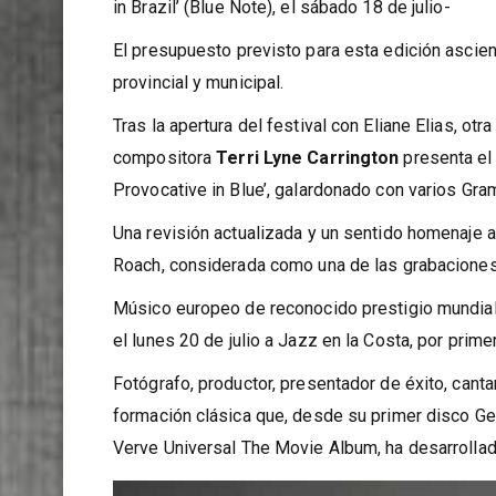
Eliane presentará en exclusiva en España, después
in Brazil’ (Blue Note), el sábado 18 de julio-
El presupuesto previsto para esta edición ascie
provincial y municipal.
Tras la apertura del festival con Eliane Elias, otra
compositora
Terri Lyne Carrington
presenta el
Provocative in Blue’, galardonado con varios Gr
Una revisión actualizada y un sentido homenaje 
Roach, considerada como una de las grabaciones 
Músico europeo de reconocido prestigio mundial
el lunes 20 de julio a Jazz en la Costa, por prim
Fotógrafo, productor, presentador de éxito, cant
formación clásica que, desde su primer disco Ge
Verve Universal The Movie Album, ha desarrollado