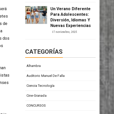
2 enero, 2026
 será
Un Verano Diferente
Para Adolescentes:
retes
Diversión, Idiomas Y
s de
Nuevas Experiencias
ta
17 noviembre, 2025
os dos
os
CATEGORÍAS
Alhambra
 han
listas
Auditorio Manuel De Falla
enses
Ciencia Tecnología
Cine-Granada