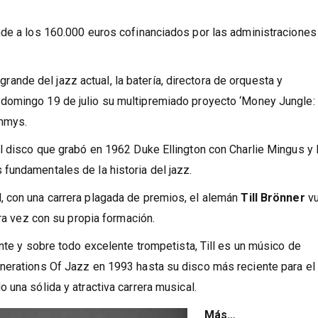
 de publicar su disco tributo a Chet Baker, su último trabajo, 
nde a los 160.000 euros cofinanciados por las administraciones
 grande del jazz actual, la batería, directora de orquesta y
 domingo 19 de julio su multipremiado proyecto ‘Money Jungle:
ammys.
al disco que grabó en 1962 Duke Ellington con Charlie Mingus y
fundamentales de la historia del jazz.
, con una carrera plagada de premios, el alemán
Till Brönner
vu
era vez con su propia formación.
ante y sobre todo excelente trompetista, Till es un músico de
nerations Of Jazz en 1993 hasta su disco más reciente para el 
 una sólida y atractiva carrera musical.