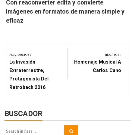
Con reaconverter edita y convierte
imágenes en formatos de manera simple y
eficaz
Navegación
de
PREVIOUS POST
NEXT POST
Previous
Next
entradas
La Invasión
Homenaje Musical A
Post:
Post:
Extraterrestre,
Carlos Cano
Protagonista Del
Retroback 2016
BUSCADOR
Search
Search