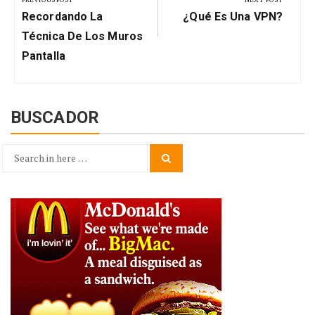
Previous
Next
entradas
Recordando La
¿Qué Es Una VPN?
Post:
Post:
Técnica De Los Muros
Pantalla
BUSCADOR
Search
Search
for: