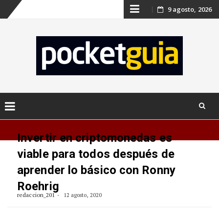
Skip
9 agosto, 2026
to
content
Skip
to
Invertir en criptomonedas es
content
viable para todos después de
aprender lo básico con Ronny
Roehrig
redaccion_201
12 agosto, 2020