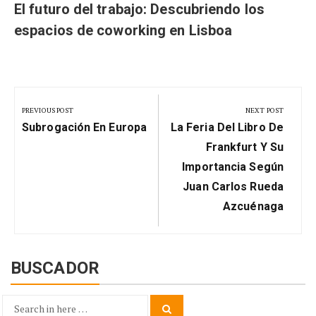
El futuro del trabajo: Descubriendo los
espacios de coworking en Lisboa
Navegación
de
PREVIOUS POST
NEXT POST
Previous
Next
entradas
Subrogación En Europa
La Feria Del Libro De
Post:
Post:
Frankfurt Y Su
Importancia Según
Juan Carlos Rueda
Azcuénaga
BUSCADOR
Search
Search