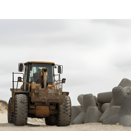
laboral y el hormigón restante entonces se puede verter en los 
que muchas veces está empresa ofrece el
bloque de hormigón pr