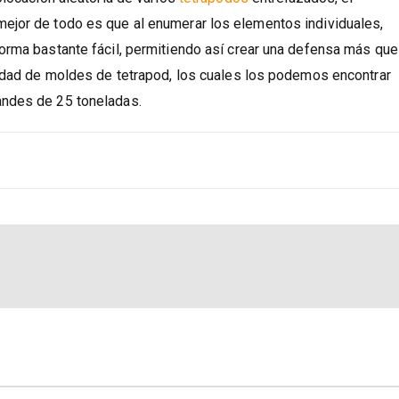
olocación aleatoria de varios
tetrapodos
entrelazados, el
ejor de todo es que al enumerar los elementos individuales,
orma bastante fácil, permitiendo así crear una defensa más que
iedad de moldes de tetrapod, los cuales los podemos encontrar
andes de 25 toneladas.