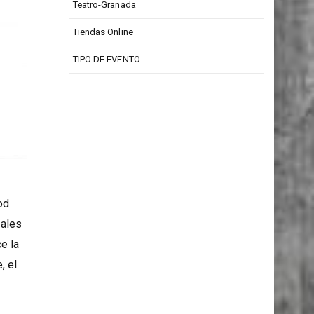
Teatro Isabel La Católica
Teatro-Granada
Tiendas Online
TIPO DE EVENTO
od
uales
e la
, el